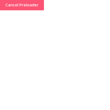
Cancel Preloader
Menu
Instalaciones
Home
Instalaciones
Más información sobre el centro
Nuestras instalaciones